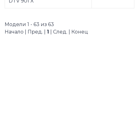
DTV 901 X
Модели 1 - 63 из 63
Начало | Пред. |
1
| След. | Конец