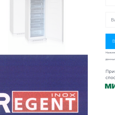
В
Нажима
данны
При
спо