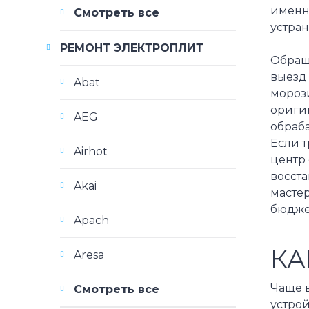
именн
Смотреть все
устран
РЕМОНТ ЭЛЕКТРОПЛИТ
Обращ
выезд 
Abat
морози
ориги
AEG
обраб
Если 
Airhot
центр 
восста
Akai
мастер
бюдже
Apach
КА
Aresa
Чаще 
Смотреть все
устрой