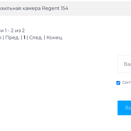
зильная камера Regent 154
 1 - 2 из 2
 | Пред. |
1
| След. | Конец
Сог
Вы