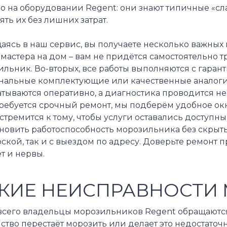
о на оборудовании Regent: они знают типичные «сл
ять их без лишних затрат.
аясь в наш сервис, вы получаете несколько важных
мастера на дом – вам не придётся самостоятельно 
льник. Во-вторых, все работы выполняются с гарант
нальные комплектующие или качественные аналоги. 
атываются оперативно, а диагностика проводится н
требуется срочный ремонт, мы подберём удобное ок
стремится к тому, чтобы услуги оставались доступ
новить работоспособность морозильника без скрыты
ской, так и с выездом по адресу. Доверьте ремонт 
т и нервы.
КИЕ НЕИСПРАВНОСТИ 
всего владельцы морозильников Regent обращаютс
ство перестаёт морозить или делает это недостаточ