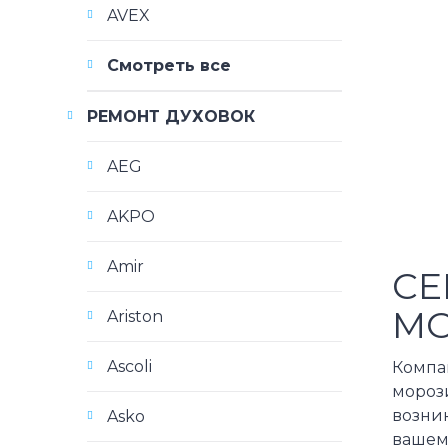
AVEX
Смотреть все
РЕМОНТ ДУХОВОК
AEG
AKPO
Amir
СЕ
МО
Ariston
Ascoli
Компа
морози
возни
Asko
вашему