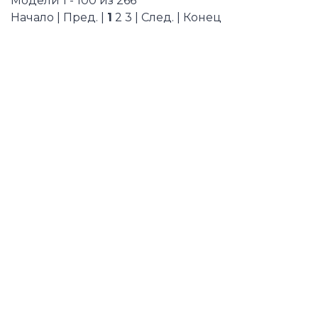
Модели 1 - 100 из 266
Начало | Пред. |
1
2
3
|
След.
|
Конец