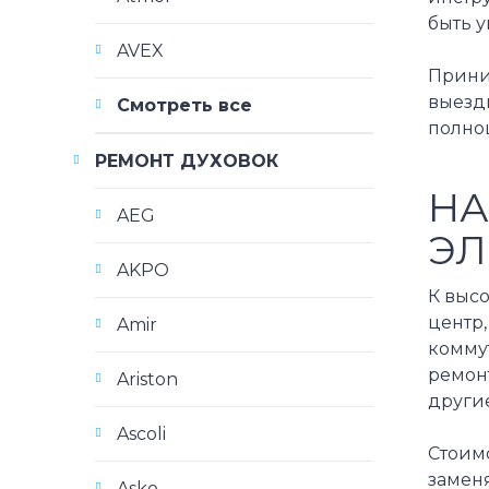
быть 
AVEX
Прини
выездн
Смотреть все
полно
РЕМОНТ ДУХОВОК
НА
AEG
ЭЛ
AKPO
К выс
центр,
Amir
комму
ремон
Ariston
другие
Ascoli
Стоимо
замен
Asko