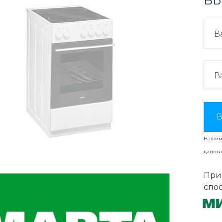
ВЫ
В
Нажима
данны
При
спо