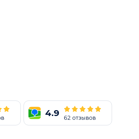
4.9
ов
62
отзывов