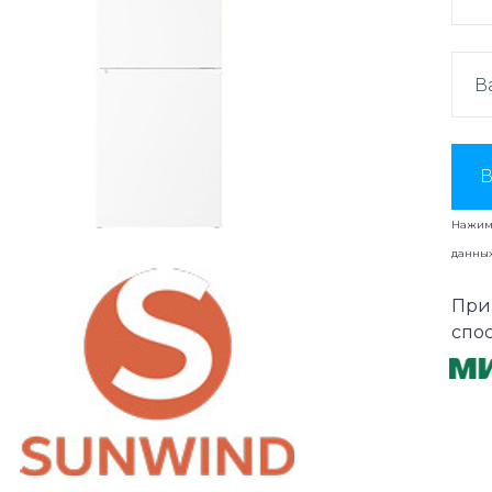
В
Нажима
данны
При
спо