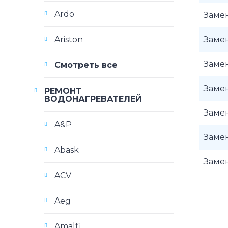
Ardo
Замен
Ariston
Замен
Заме
Смотреть все
Заме
РЕМОНТ
ВОДОНАГРЕВАТЕЛЕЙ
Замен
A&P
Замен
Abask
Заме
ACV
Aeg
Amalfi