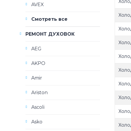
Холо
AVEX
Холо
Смотреть все
Холо
РЕМОНТ ДУХОВОК
Холо
AEG
Холо
AKPO
Холо
Amir
Холо
Ariston
Холо
Ascoli
Холо
Asko
Холо