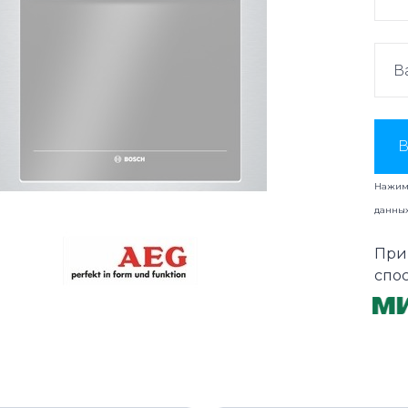
В
Нажима
данны
При
спо