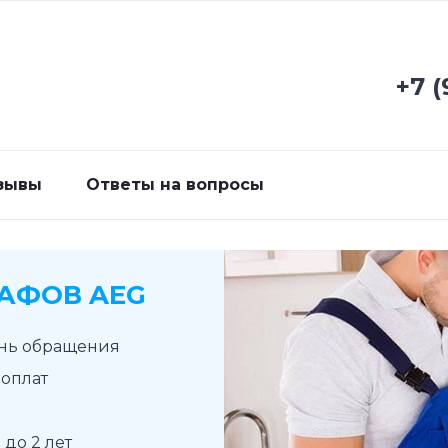
+7 (
зывы
Ответы на вопросы
АФОВ AEG
ень обращения
доплат
до 2 лет