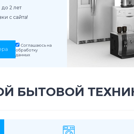
до 2 лет
и с сайта!
Соглашаюсь на
ера
обработку
данных
Й БЫТОВОЙ ТЕХНИК