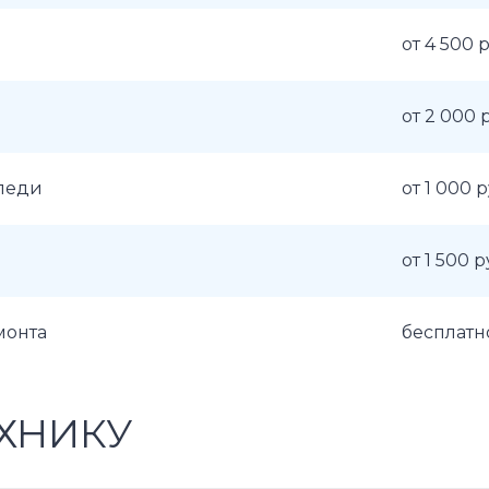
от 4 500 
от 2 000 
аледи
от 1 000 
от 1 500 р
монта
бесплатн
ХНИКУ