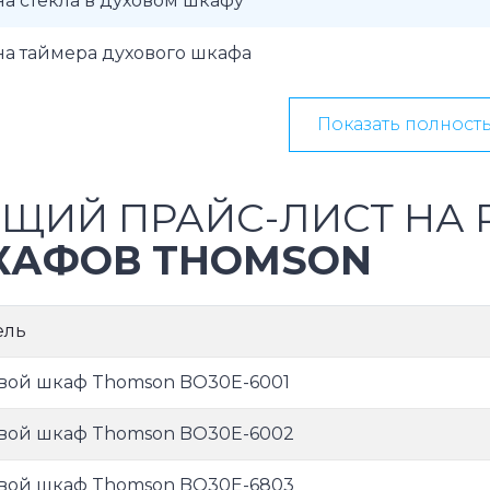
а стекла в духовом шкафу
а таймера духового шкафа
Показать полност
ЩИЙ ПРАЙС-ЛИСТ НА
КАФОВ THOMSON
ель
вой шкаф Thomson BO30E-6001
вой шкаф Thomson BO30E-6002
вой шкаф Thomson BO30E-6803