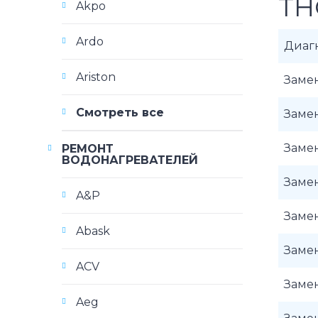
TH
Akpo
Ardo
Диаг
Ariston
Замен
Смотреть все
Замен
Замен
РЕМОНТ
ВОДОНАГРЕВАТЕЛЕЙ
Заме
A&P
Заме
Abask
Замен
ACV
Замен
Aeg