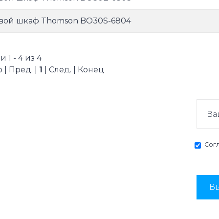
вой шкаф Thomson BO30S-6804
 1 - 4 из 4
 | Пред. |
1
| След. | Конец
Сог
Вы