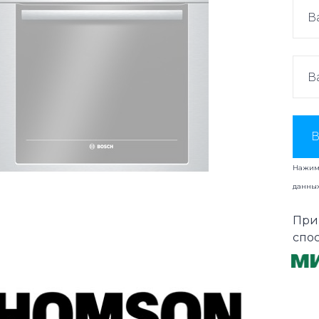
В
Нажима
данны
При
спо