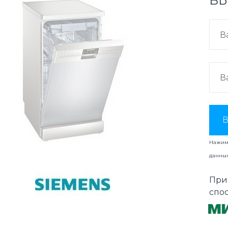
ВЫ
В
Нажима
данны
При
спо