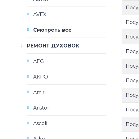
Посу
AVEX
Посу
Смотреть все
Посу
РЕМОНТ ДУХОВОК
Посу
AEG
Посу
AKPO
Посу
Amir
Посу
Ariston
Посу
Ascoli
Посу
Посу
Asko