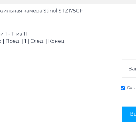
зильная камера Stinol STZ175GF
1 - 11 из 11
 | Пред. |
1
| След. | Конец
Сог
Вы