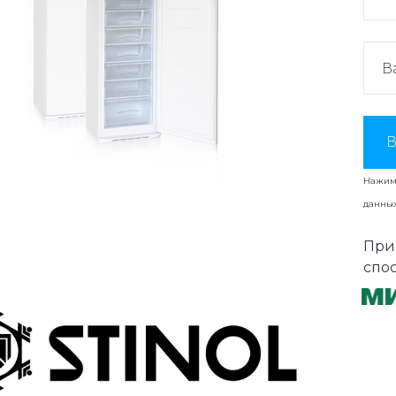
В
Нажима
данны
При
спо