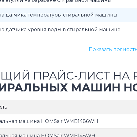
на втулки на барабане стиральной машины
на датчика температуры стиральной машины
на датчика уровня воды в стиральной машине
Показать полност
ЩИЙ ПРАЙС-ЛИСТ НА 
ИРАЛЬНЫХ МАШИН H
ель
альная машина HOMSair WMB1486WH
альная машина HOMSair WMB148WH