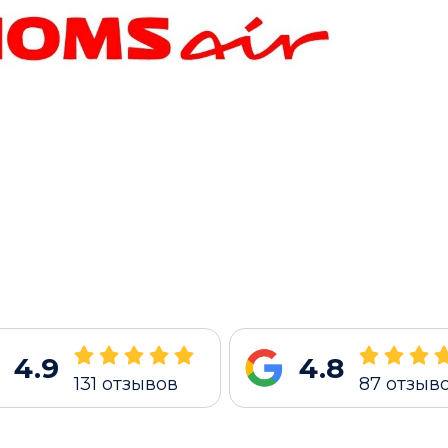
4.9
4.8
131
отзывов
87
отзыв