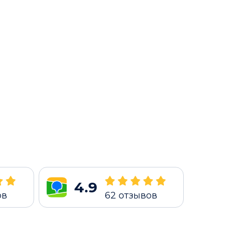
4.9
ов
62
отзывов