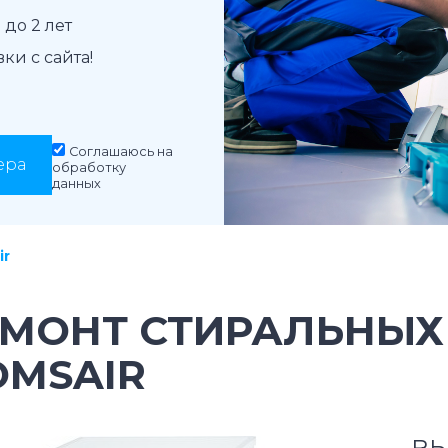
до 2 лет
и с сайта!
Соглашаюсь на
ера
обработку
данных
ir
ЕМОНТ СТИРАЛЬНЫ
OMSAIR