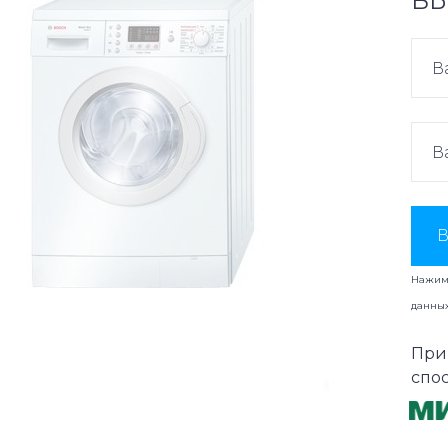
ВЫ
В
Нажима
данны
При
спо