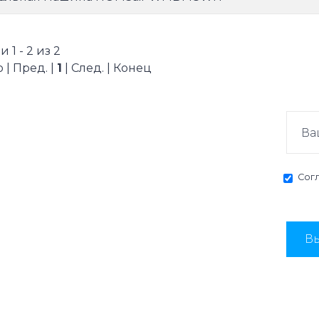
 1 - 2 из 2
 | Пред. |
1
| След. | Конец
Сог
Вы