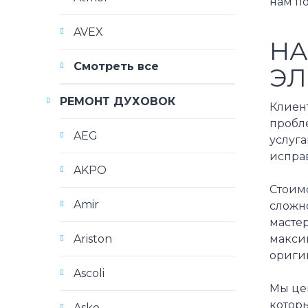
нам п
AVEX
НА
Смотреть все
ЭЛ
РЕМОНТ ДУХОВОК
Клиен
пробл
AEG
услуга
испра
AKPO
Стоимо
Amir
сложн
мастер
Ariston
макси
оригин
Ascoli
Мы це
котор
Asko