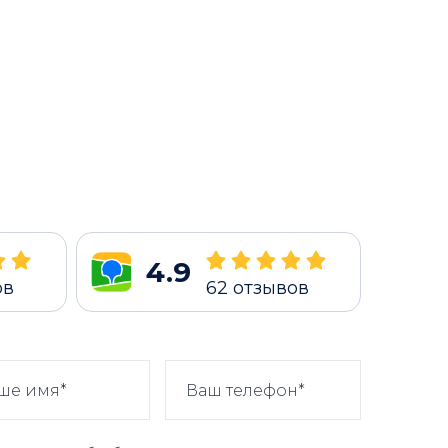
4.9
ов
62
отзывов