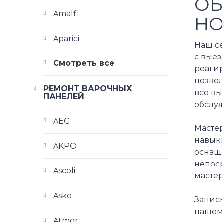
ОБ
Amalfi
HO
Aparici
Наш с
с вые
Смотреть все
реагир
позво
РЕМОНТ ВАРОЧНЫХ
все вы
ПАНЕЛЕЙ
обслу
AEG
Масте
навыки
AKPO
оснащ
непоср
Ascoli
масте
Asko
Запис
нашем 
Atmor