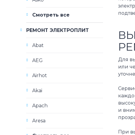
электр
подтв
Смотреть все
РЕМОНТ ЭЛЕКТРОПЛИТ
ВЫ
РЕ
Abat
Для вы
AEG
или ч
уточне
Airhot
Серви
Akai
каждо
высок
Apach
и вни
прозра
Aresa
При в