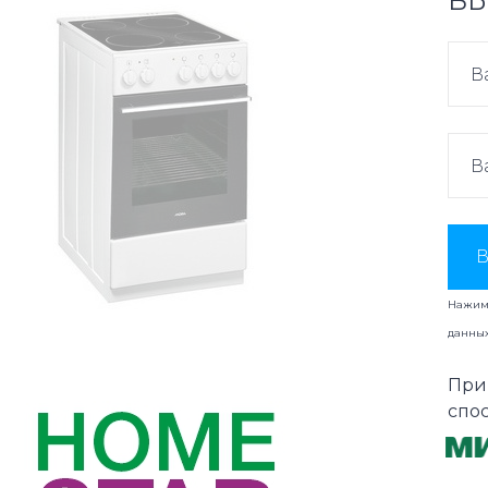
ВЫ
В
Нажима
данны
При
спо