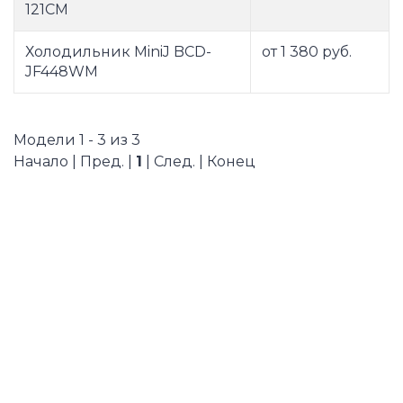
121CM
Холодильник MiniJ BCD-
от 1 380 руб.
JF448WM
Модели 1 - 3 из 3
Начало | Пред. |
1
| След. | Конец