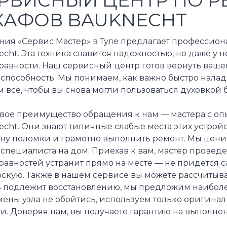
АФОВ BAUKNECHT
ния «Сервис Мастер» в Туле предлагает профессио
cht. Эта техника славится надежностью, но даже у 
равности. Наш сервисный центр готов вернуть ваш
оспособность. Мы понимаем, как важно быстро нала
 всё, чтобы вы снова могли пользоваться духовкой 
вое преимущество обращения к нам — мастера с оп
cht. Они знают типичные слабые места этих устройс
ну поломки и грамотно выполнить ремонт. Мы цен
специалиста на дом. Приехав к вам, мастер проведе
равностей устранит прямо на месте — не придется 
скую. Также в нашем сервисе вы можете рассчитыва
ь подлежит восстановлению, мы предложим наиболее
амены узла не обойтись, используем только оригин
и. Доверяя нам, вы получаете гарантию на выполнен