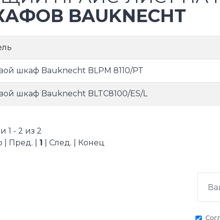
АФОВ BAUKNECHT
ель
вой шкаф Bauknecht BLPM 8110/PT
вой шкаф Bauknecht BLTC8100/ES/L
 1 - 2 из 2
 | Пред. |
1
| След. | Конец
Сог