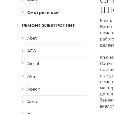
ШК
Смотреть все
Компа
РЕМОНТ ЭЛЕКТРОПЛИТ
Baukne
неисп
Abat
работ
делаем
AEG
Ключе
Baukne
Airhot
причи
выезд 
Akai
неисп
мастер
Apach
детал
без з
Aresa
аналог