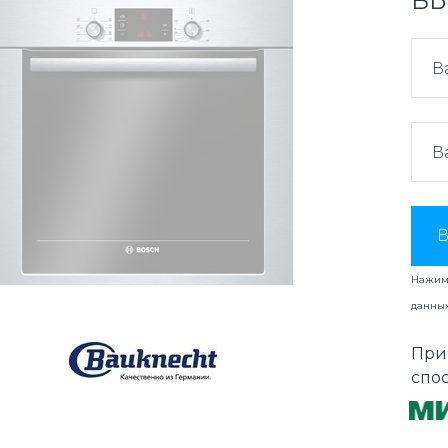
ВЫ
В
Нажима
данны
При
спо