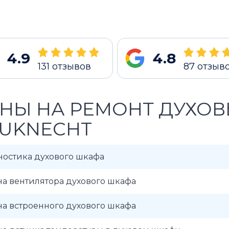
4.9
4.8
131
отзывов
87
отзыв
НЫ НА РЕМОНТ ДУХО
UKNECHT
ностика духового шкафа
а вентилятора духового шкафа
а встроенного духового шкафа