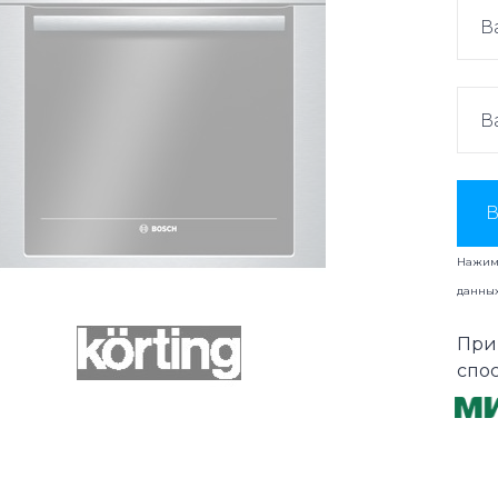
В
Нажима
данны
При
спо