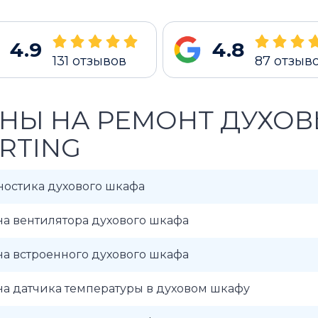
4.9
4.8
131
отзывов
87
отзыв
НЫ НА РЕМОНТ ДУХО
RTING
ностика духового шкафа
а вентилятора духового шкафа
а встроенного духового шкафа
а датчика температуры в духовом шкафу