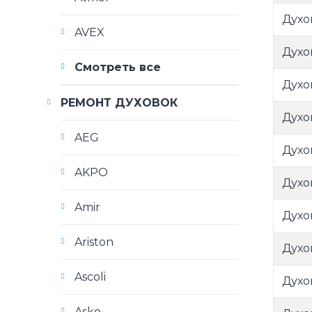
Духо
AVEX
Духо
Смотреть все
Духо
РЕМОНТ ДУХОВОК
Духо
AEG
Духо
AKPO
Духо
Amir
Духо
Ariston
Духо
Ascoli
Духо
Asko