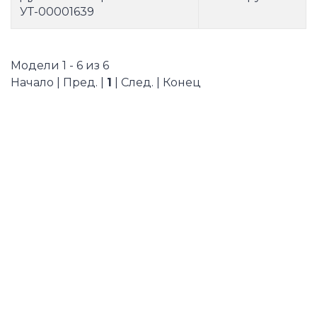
УТ-00001639
Модели 1 - 6 из 6
Начало | Пред. |
1
| След. | Конец