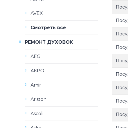
Посу
AVEX
Посу
Смотреть все
Посу
РЕМОНТ ДУХОВОК
Посу
AEG
Посу
AKPO
Посу
Amir
Посу
Ariston
Посу
Ascoli
Посу
Посу
Asko