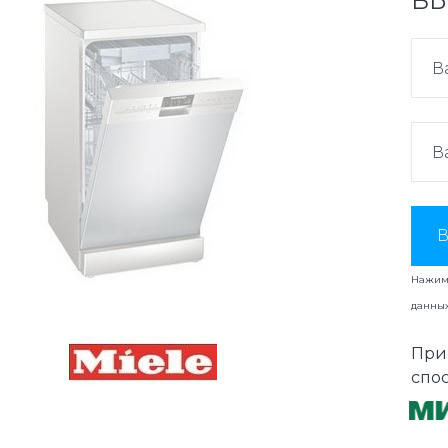
ВЫ
В
Нажима
данны
При
спо