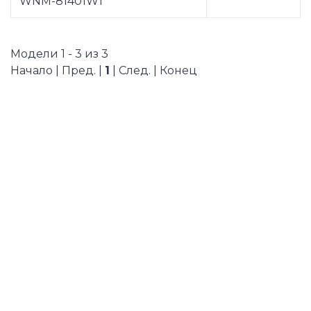
WNM-81401W1
Модели 1 - 3 из 3
Начало | Пред. |
1
| След. | Конец