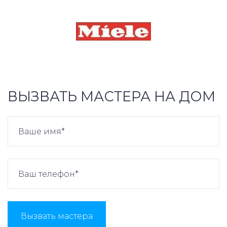
ВЫЗВАТЬ МАСТЕРА НА ДОМ
Вызвать мастера