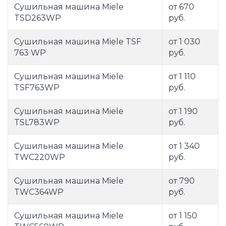
Сушильная машина Miele
от 670
TSD263WP
руб.
Сушильная машина Miele TSF
от 1 030
763 WP
руб.
Сушильная машина Miele
от 1 110
TSF763WP
руб.
Сушильная машина Miele
от 1 190
TSL783WP
руб.
Сушильная машина Miele
от 1 340
TWC220WP
руб.
Сушильная машина Miele
от 790
TWC364WP
руб.
Сушильная машина Miele
от 1 150