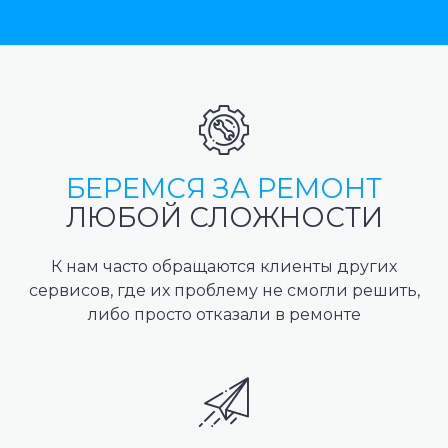
БЕРЕМСЯ ЗА РЕМОНТ
ЛЮБОЙ СЛОЖНОСТИ
К нам часто обращаются клиенты других
сервисов, где их проблему не смогли решить,
либо просто отказали в ремонте