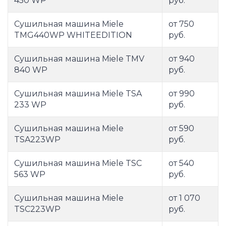
450 WP
руб.
Сушильная машина Miele
от 750
TMG440WP WHITEEDITION
руб.
Сушильная машина Miele TMV
от 940
840 WP
руб.
Сушильная машина Miele TSA
от 990
233 WP
руб.
Сушильная машина Miele
от 590
TSA223WP
руб.
Сушильная машина Miele TSC
от 540
563 WP
руб.
Сушильная машина Miele
от 1 070
TSC223WP
руб.