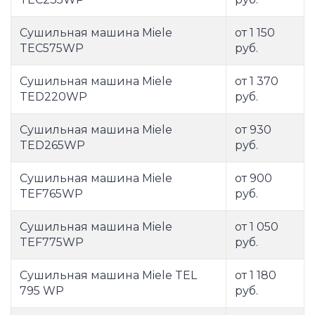
Сушильная машина Miele
от 1 150
TEC575WP
руб.
Сушильная машина Miele
от 1 370
TED220WP
руб.
Сушильная машина Miele
от 930
TED265WP
руб.
Сушильная машина Miele
от 900
TEF765WP
руб.
Сушильная машина Miele
от 1 050
TEF775WP
руб.
Сушильная машина Miele TEL
от 1 180
795 WP
руб.