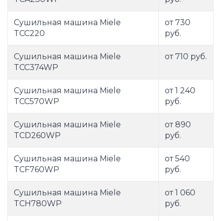
Сушильная машина Miele
от 730
TCC220
руб.
Сушильная машина Miele
от 710 руб.
TCC374WP
Сушильная машина Miele
от 1 240
TCC570WP
руб.
Сушильная машина Miele
от 890
TCD260WP
руб.
Сушильная машина Miele
от 540
TCF760WP
руб.
Сушильная машина Miele
от 1 060
TCH780WP
руб.