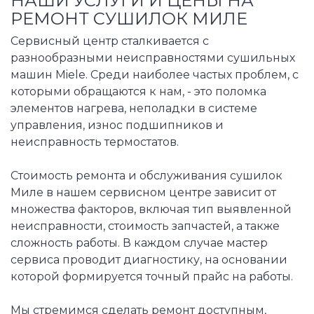
НАШИ УСЛУГИ И ЦЕНЫ НА
РЕМОНТ СУШИЛОК МИЛЕ
Сервисный центр сталкивается с
разнообразными неисправностями сушильных
машин Miele. Среди наиболее частых проблем, с
которыми обращаются к нам, - это поломка
элементов нагрева, неполадки в системе
управления, износ подшипников и
неисправность термостатов.
Стоимость ремонта и обслуживания сушилок
Миле в нашем сервисном центре зависит от
множества факторов, включая тип выявленной
неисправности, стоимость запчастей, а также
сложность работы. В каждом случае мастер
сервиса проводит диагностику, на основании
которой формируется точный прайс на работы.
Мы стремимся сделать ремонт доступным,