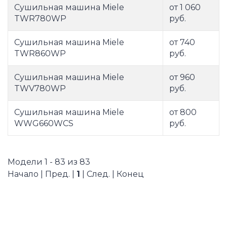
Сушильная машина Miele
от 1 060
TWR780WP
руб.
Сушильная машина Miele
от 740
TWR860WP
руб.
Сушильная машина Miele
от 960
TWV780WP
руб.
Сушильная машина Miele
от 800
WWG660WCS
руб.
Модели 1 - 83 из 83
Начало | Пред. |
1
| След. | Конец