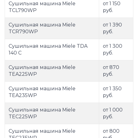
Сушильная машина Miele
от 1 150
TCL790WP
руб.
Сушильная машина Miele
от 1 390
TCR790WP
руб.
Сушильная машина Miele TDA
от 1 300
140 C
руб.
Сушильная машина Miele
от 870
TEA225WP
руб.
Сушильная машина Miele
от 1 350
TEA235WP
руб.
Сушильная машина Miele
от 1 000
TEC225WP
руб.
Сушильная машина Miele
от 800
TEC235WP
руб.