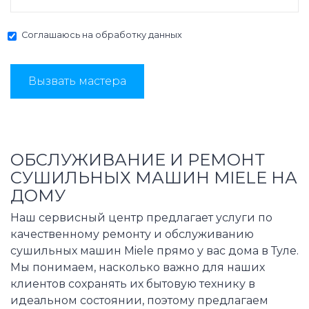
Соглашаюсь на
обработку данных
Вызвать мастера
ОБСЛУЖИВАНИЕ И РЕМОНТ
СУШИЛЬНЫХ МАШИН MIELE НА
ДОМУ
Наш сервисный центр предлагает услуги по
качественному ремонту и обслуживанию
сушильных машин Miele прямо у вас дома в Туле.
Мы понимаем, насколько важно для наших
клиентов сохранять их бытовую технику в
идеальном состоянии, поэтому предлагаем