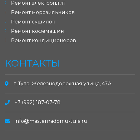
Ремонт электроплит
Ремонт морозильников
Ремонт сушилок
Ремонт кофемашин
Ремонт кондиционеров
КОНТАКТЫ
г. Тула, Железнодорожная улица, 47А
+7 (992) 187-07-78
info@masternadomu-tula.ru