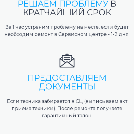
РЕШАЕМ ПРОБЛЕМУ
В
КРАТЧАЙШИЙ СРОК
За 1 час устраним проблему на месте, если будет
необходим ремонт в Сервисном центре - 1-2 дня.
ПРЕДОСТАВЛЯЕМ
ДОКУМЕНТЫ
Если техника забирается в СЦ (выписываем акт
приема техники). После ремонта получаете
гарантийный талон.