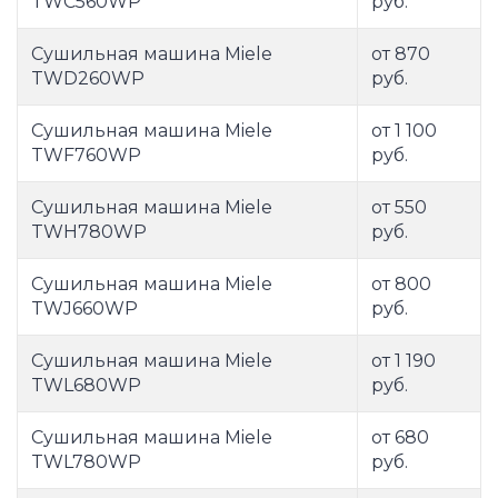
TWC560WP
руб.
Сушильная машина Miele
от 870
TWD260WP
руб.
Сушильная машина Miele
от 1 100
TWF760WP
руб.
Сушильная машина Miele
от 550
TWH780WP
руб.
Сушильная машина Miele
от 800
TWJ660WP
руб.
Сушильная машина Miele
от 1 190
TWL680WP
руб.
Сушильная машина Miele
от 680
TWL780WP
руб.